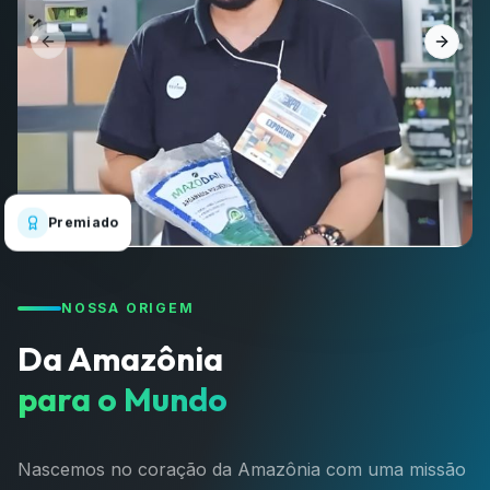
Previous slide
Next s
Premiado
NOSSA ORIGEM
Da Amazônia
para o Mundo
Nascemos no coração da Amazônia com uma missão