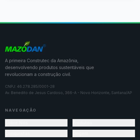
A primeira Construtec da Amazônia,
desenvolvendo produtos sustentáveis que
revolucionam a construção civil.
CNPJ: 46.278.285/0001-28
Av. Benedito de Jesus Cardoso, 366-A - Novo Horizonte, Santana/AP
NAVEGAÇÃO
Sobre Nós
Produtos
Conquistas
Origem